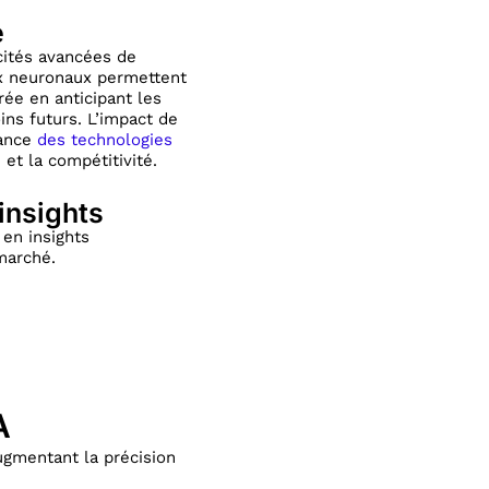
e
cités avancées de
ux neuronaux permettent
rée en anticipant les
ns futurs. L’impact de
tance
des technologies
et la compétitivité.
insights
en insights
marché.
A
augmentant la précision