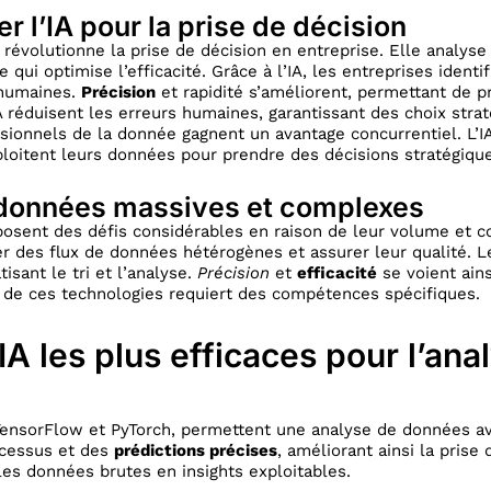
er l’IA pour la prise de décision
lle révolutionne la prise de décision en entreprise. Elle analy
 qui optimise l’efficacité. Grâce à l’IA, les entreprises ident
 humaines.
Précision
et rapidité s’améliorent, permettant de p
IA réduisent les erreurs humaines, garantissant des choix strat
essionnels de la donnée gagnent un avantage concurrentiel. L’
ploitent leurs données pour prendre des décisions stratégiqu
 données massives et complexes
osent des défis considérables en raison de leur volume et c
r des flux de données hétérogènes et assurer leur qualité. Les
isant le tri et l’analyse.
Précision
et
efficacité
se voient ains
n de ces technologies requiert des compétences spécifiques.
’IA les plus efficaces pour l’ana
sorFlow et PyTorch, permettent une analyse de données ava
cessus et des
prédictions précises
, améliorant ainsi la prise
les données brutes en insights exploitables.