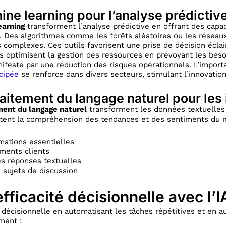
ine learning pour l’analyse prédictiv
earning
transforment l’analyse prédictive en offrant des capa
. Des algorithmes comme les forêts aléatoires ou les résea
 complexes. Ces outils favorisent une prise de décision éclai
s optimisent la gestion des ressources en prévoyant les besoi
ifeste par une réduction des risques opérationnels. L’impor
icipée
se renforce dans divers secteurs, stimulant l’innovation 
raitement du langage naturel pour les 
ment du langage naturel
transforment les données textuelles 
ilitent la compréhension des tendances et des sentiments du 
rmations essentielles
ments clients
s réponses textuelles
sujets de discussion
efficacité décisionnelle avec l’I
té décisionnelle en automatisant les tâches répétitives et en 
ment :