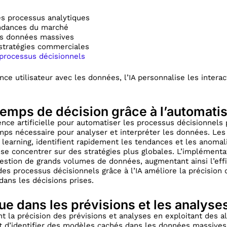
s processus analytiques
endances du marché
es données massives
stratégies commerciales
processus décisionnels
nce utilisateur avec les données, l’IA personnalise les interac
emps de décision grâce à l’automatis
ligence artificielle pour automatiser les processus décisionnel
ps nécessaire pour analyser et interpréter les données. Les 
earning, identifient rapidement les tendances et les anomalie
se concentrer sur des stratégies plus globales. L’implément
 gestion de grands volumes de données, augmentant ainsi l’eff
des processus décisionnels grâce à l’IA améliore la précision 
dans les décisions prises.
ue dans les prévisions et les analyse
nt la précision des prévisions et analyses en exploitant des 
 d’identifier des modèles cachés dans les données massives