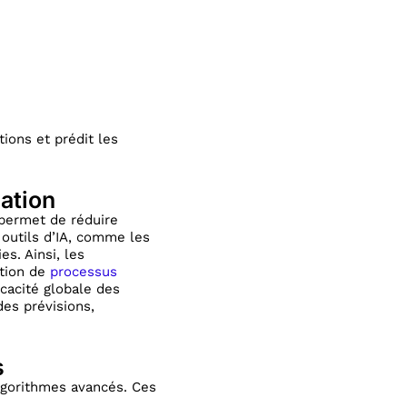
tions et prédit les
ation
s permet de réduire
outils d’IA, comme les
s. Ainsi, les
ation de
processus
icacité globale des
des prévisions,
s
algorithmes avancés. Ces
.