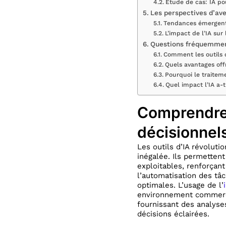
Étude de cas: IA pou
Les perspectives d’aven
Tendances émergente
L’impact de l’IA su
Questions fréquemme
Comment les outils d
Quels avantages off
Pourquoi le traiteme
Quel impact l’IA a-
Comprendre l
décisionnel
Les outils d’IA révolut
inégalée. Ils permetten
exploitables, renforçant 
l’automatisation des tâ
optimales. L’usage de l’
environnement commercia
fournissant des analyse
décisions éclairées.