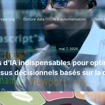
reporting
Culture data
IA & automatisation
Tests 
James
mai 7, 2025
s d’IA indispensables pour opt
sus décisionnels basés sur la