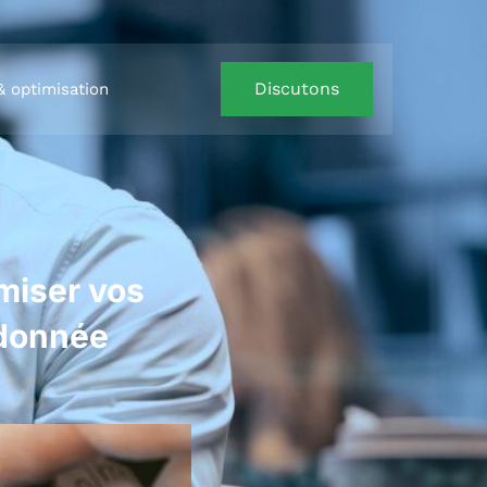
Discutons
& optimisation
imiser vos
 donnée