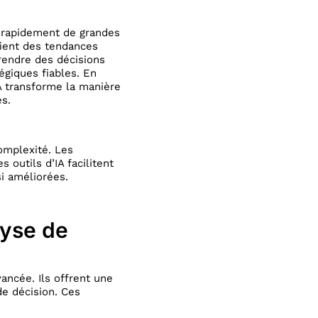
se rapidement de grandes
ifient des tendances
rendre des décisions
égiques fiables. En
IA transforme la manière
es.
omplexité. Les
 outils d’IA facilitent
i améliorées.
lyse de
ncée. Ils offrent une
 de décision. Ces