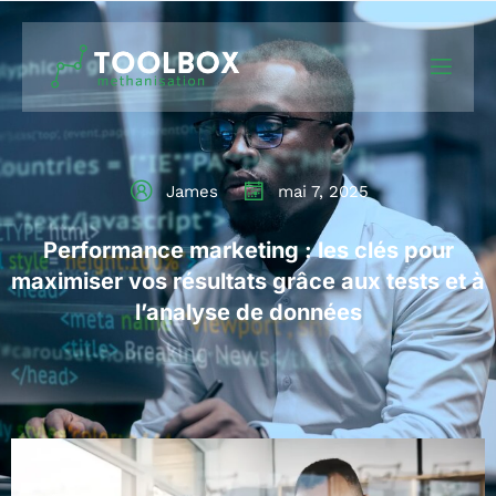
James
mai 7, 2025
Performance marketing : les clés pour
maximiser vos résultats grâce aux tests et à
l’analyse de données