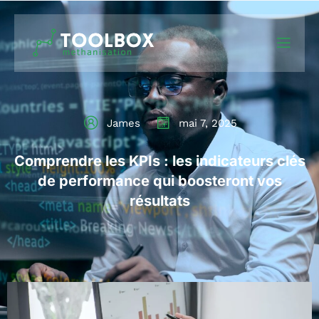
James
mai 7, 2025
Comprendre les KPIs : les indicateurs clés
de performance qui boosteront vos
résultats